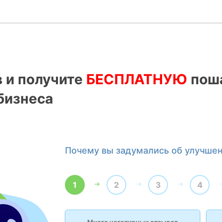
в и получите
БЕСПЛАТНУЮ
поша
бизнеса
Почему вы задумались об улучше
1
2
3
4