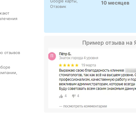
Google карты,
10 месяцев
Отзовик
ажают
влечения
Пример отзыва на 
ю отзывов
ыборе
омпании,