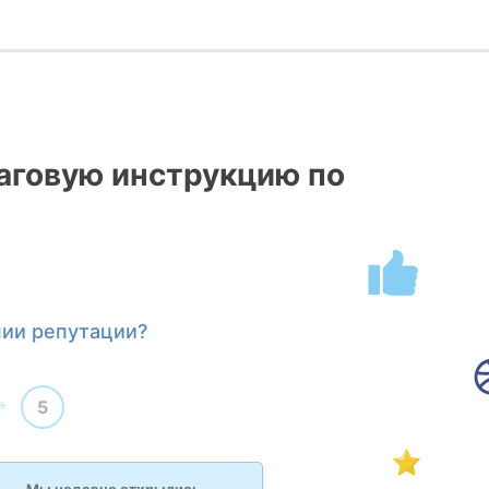
говую инструкцию по
нии репутации?
5