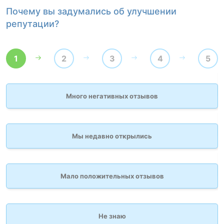
Почему вы задумались об улучшении
К
репутации?
1
2
3
4
5
Много негативных отзывов
Мы недавно открылись
Мало положительных отзывов
Не знаю