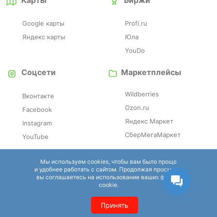
Google карты
Profi.ru
Яндекс карты
Юла
YouDo
Соцсети
Маркетплейсы
Wildberries
Вконтакте
Ozon.ru
Facebook
Яндекс Маркет
Instagram
СберМегаМаркет
YouTube
Отзовики
Справочники
Мы используем cookies, чтобы вам было проще
и удобнее работать с сайтом. Продолжая просмотр,
вы соглашаетесь на использование ваших файлов
Irecommend
Eapteka.ru
cookie.
Otzovik
Tripadvisor
Принять
Zoon
SPR.ru