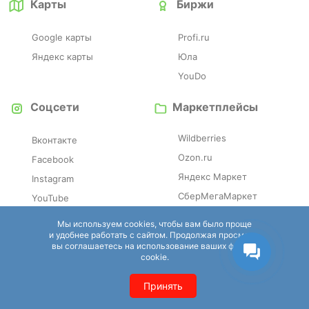
Карты
Биржи
Google карты
Profi.ru
Яндекс карты
Юла
YouDo
Соцсети
Маркетплейсы
Wildberries
Вконтакте
Ozon.ru
Facebook
Яндекс Маркет
Instagram
СберМегаМаркет
YouTube
Мы используем cookies, чтобы вам было проще
Отзовики
Справочники
и удобнее работать с сайтом. Продолжая просмотр,
вы соглашаетесь на использование ваших файлов
cookie.
Irecommend
Eapteka.ru
Otzovik
Tripadvisor
Принять
Zoon
SPR.ru