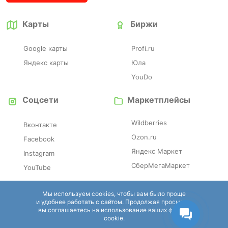
Карты
Биржи
Google карты
Profi.ru
Яндекс карты
Юла
YouDo
Соцсети
Маркетплейсы
Wildberries
Вконтакте
Ozon.ru
Facebook
Яндекс Маркет
Instagram
СберМегаМаркет
YouTube
Отзовики
Справочники
Мы используем cookies, чтобы вам было проще
и удобнее работать с сайтом. Продолжая просмотр,
вы соглашаетесь на использование ваших файлов
Irecommend
Eapteka.ru
cookie.