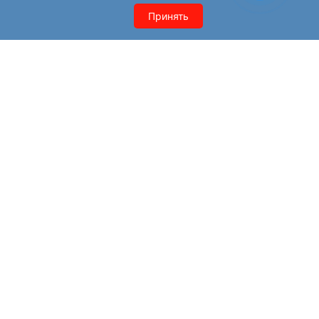
Otzovik
Tripadvisor
Принять
Zoon
SPR.ru
Pravogolosa
GMSTAR.RU
YP.RU
Cataloxy.ru
GILMON.RU
Apteka.ru
Удаление негатива
Вопрос — ответ
О нас
Политика конфиденциальности
Контакты
Комплексный интернет маркетинг –
Smart Sell Group