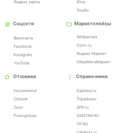
Яндекс карты
Юла
YouDo
Соцсети
Маркетплейсы
Wildberries
Вконтакте
Ozon.ru
Facebook
Яндекс Маркет
Instagram
СберМегаМаркет
YouTube
Отзовики
Справочники
Irecommend
Eapteka.ru
Otzovik
Tripadvisor
Zoon
SPR.ru
Pravogolosa
GMSTAR.RU
YP.RU
Cataloxy.ru