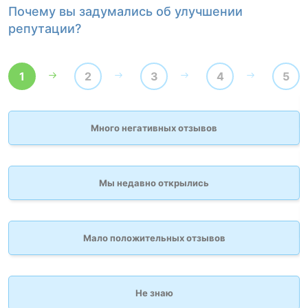
Почему вы задумались об улучшении
К
репутации?
1
2
3
4
5
Много негативных отзывов
Мы недавно открылись
Мало положительных отзывов
Не знаю