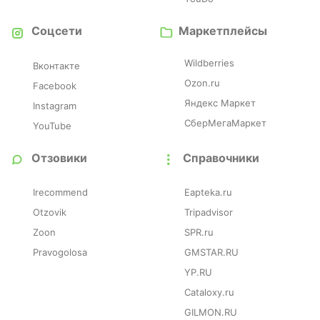
Соцсети
Маркетплейсы
Wildberries
Вконтакте
Ozon.ru
Facebook
Яндекс Маркет
Instagram
СберМегаМаркет
YouTube
Отзовики
Справочники
Irecommend
Eapteka.ru
Otzovik
Tripadvisor
Zoon
SPR.ru
Pravogolosa
GMSTAR.RU
YP.RU
Cataloxy.ru
GILMON.RU