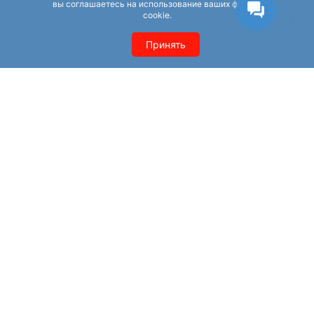
вы соглашаетесь на использование ваших файлов
Irecommend
Eapteka.ru
cookie.
Otzovik
Tripadvisor
Принять
Zoon
SPR.ru
Pravogolosa
GMSTAR.RU
YP.RU
Cataloxy.ru
GILMON.RU
Apteka.ru
Удаление негатива
Вопрос — ответ
О нас
Политика конфиденциальности
Контакты
Комплексный интернет маркетинг –
Smart Sell Group