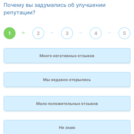
Почему вы задумались об улучшении
К
репутации?
1
2
3
4
5
Много негативных отзывов
Мы недавно открылись
Мало положительных отзывов
Не знаю