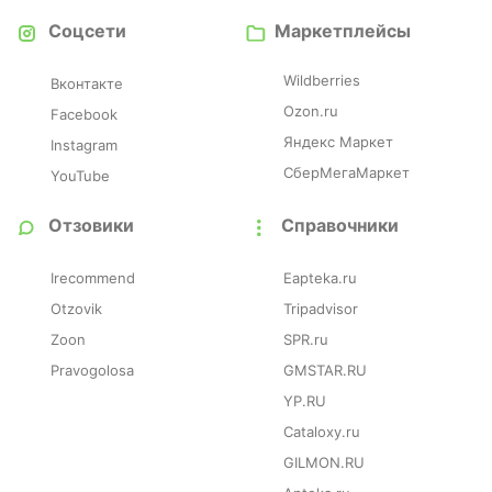
Соцсети
Маркетплейсы
Wildberries
Вконтакте
Ozon.ru
Facebook
Яндекс Маркет
Instagram
СберМегаМаркет
YouTube
Отзовики
Справочники
Irecommend
Eapteka.ru
Otzovik
Tripadvisor
Zoon
SPR.ru
Pravogolosa
GMSTAR.RU
YP.RU
Cataloxy.ru
GILMON.RU