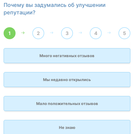
Почему вы задумались об улучшении
К
репутации?
1
2
3
4
5
Много негативных отзывов
Мы недавно открылись
Мало положительных отзывов
Не знаю