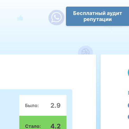
Бесплатный аудит
репутации
2.9
Было:
4.2
Стало: