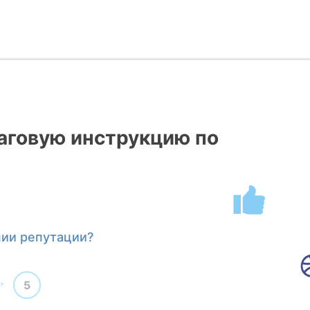
говую инструкцию по
нии репутации?
5