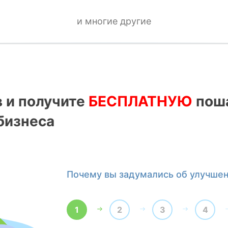
и многие другие
в и получите
БЕСПЛАТНУЮ
поша
бизнеса
Почему вы задумались об улучше
1
2
3
4