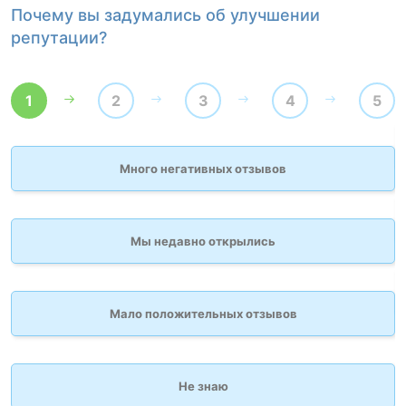
Почему вы задумались об улучшении
К
репутации?
1
2
3
4
5
Много негативных отзывов
Мы недавно открылись
Мало положительных отзывов
Не знаю