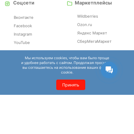
Соцсети
Маркетплейсы
Wildberries
Вконтакте
Ozon.ru
Facebook
Яндекс Маркет
Instagram
СберМегаМаркет
YouTube
Отзовики
Справочники
Мы используем cookies, чтобы вам было проще
и удобнее работать с сайтом. Продолжая просмотр,
вы соглашаетесь на использование ваших файлов
Irecommend
Eapteka.ru
cookie.
Otzovik
Tripadvisor
Принять
Zoon
SPR.ru
Pravogolosa
GMSTAR.RU
YP.RU
Cataloxy.ru
GILMON.RU
Apteka.ru