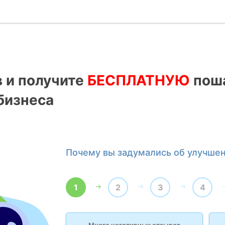
в и получите
БЕСПЛАТНУЮ
поша
бизнеса
Почему вы задумались об улучше
1
2
3
4