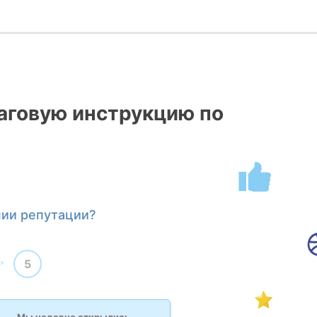
говую инструкцию по
нии репутации?
5