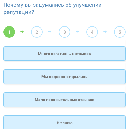
Почему вы задумались об улучшении
К
репутации?
1
2
3
4
5
Много негативных отзывов
Мы недавно открылись
Мало положительных отзывов
Не знаю