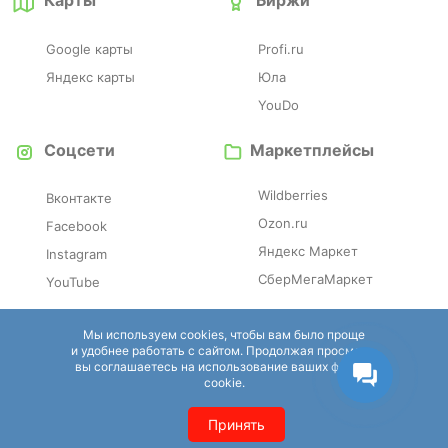
Карты
Биржи
Google карты
Profi.ru
Яндекс карты
Юла
YouDo
Соцсети
Маркетплейсы
Wildberries
Вконтакте
Ozon.ru
Facebook
Яндекс Маркет
Instagram
СберМегаМаркет
YouTube
Отзовики
Справочники
Мы используем cookies, чтобы вам было проще
и удобнее работать с сайтом. Продолжая просмотр,
вы соглашаетесь на использование ваших файлов
Irecommend
Eapteka.ru
cookie.
Otzovik
Tripadvisor
Принять
Zoon
SPR.ru