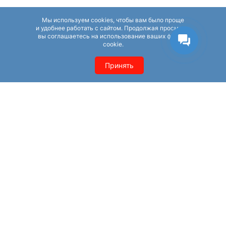
Отзовики
Справочники
Мы используем cookies, чтобы вам было проще
и удобнее работать с сайтом. Продолжая просмотр,
вы соглашаетесь на использование ваших файлов
Irecommend
Eapteka.ru
cookie.
Otzovik
Tripadvisor
Принять
Zoon
SPR.ru
Pravogolosa
GMSTAR.RU
YP.RU
Cataloxy.ru
GILMON.RU
Apteka.ru
Удаление негатива
Вопрос — ответ
О нас
Политика конфиденциальности
Контакты