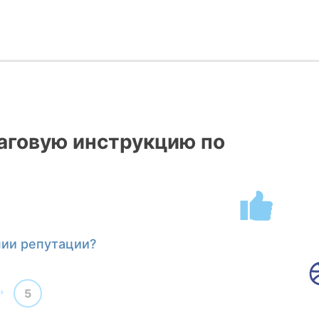
говую инструкцию по
нии репутации?
5