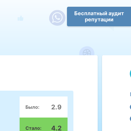
Бесплатный аудит
репутации
2.9
Было:
4.2
Стало: