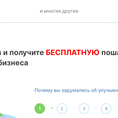
и многие другие
в и получите
БЕСПЛАТНУЮ
поша
бизнеса
Почему вы задумались об улучше
1
2
3
4