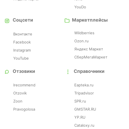
YouDo
Соцсети
Маркетплейсы
Wildberries
Вконтакте
Ozon.ru
Facebook
Яндекс Маркет
Instagram
СберМегаМаркет
YouTube
Отзовики
Справочники
Irecommend
Eapteka.ru
Otzovik
Tripadvisor
Zoon
SPR.ru
Pravogolosa
GMSTAR.RU
YP.RU
Cataloxy.ru