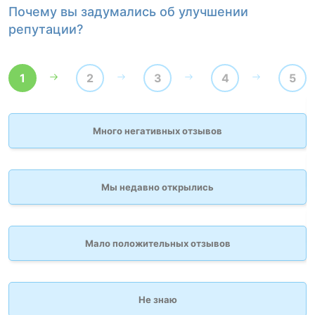
Почему вы задумались об улучшении
К
репутации?
1
2
3
4
5
Много негативных отзывов
Мы недавно открылись
Мало положительных отзывов
Не знаю