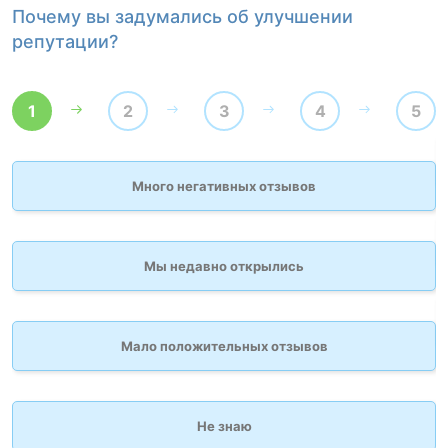
Почему вы задумались об улучшении
К
репутации?
1
2
3
4
5
Много негативных отзывов
Мы недавно открылись
Мало положительных отзывов
Не знаю