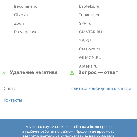
Irecommend
Eapteka.ru
Otzovik
Tripadvisor
Zoon
SPR.ru
Pravogolosa
GMSTAR.RU
YP.RU
Cataloxy.ru
GILMON.RU
Apteka.ru
Удаление негатива
Вопрос — ответ
О нас
Политика конфиденциальности
Контакты
Мы используем cookies, чтобы вам было проще
и удобнее работать с сайтом. Продолжая просмотр,
Комплексный интернет маркетинг –
Smart Sell Group
вы соглашаетесь на использование ваших файлов